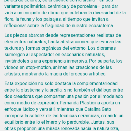
El Gato Gigante / The Giant Cat (2023)
PERSONAJES 3D
variantes polimérica, cerámica y de porcelana— para dar
El Reino de la Frutas (2021)
Escenas Cat astróficas (2025)
vida a un conjunto de obras que celebran la diversidad de la
Exposiciones
Miniaturas y Dioramas
Mixed Media
PRINTS
flora, la fauna y los paisajes, al tiempo que invitan a
Mural Un trozo de Chiloé en Barrio Yungay
Murales
reflexionar sobre la fragilidad de nuestro ecosistema.
Naturaleza Modelada, Biblioteca de Santiago (2025)
Obras
SOBRE RELIEVES ENMARCADOS
Las piezas abarcan desde representaciones realistas de
otros proyectos
Pintura
elementos naturales, hasta abstracciones que evocan las
Puertas Abiertas Casona Y (2019)
Teatro, Cine y TV
texturas y formas orgánicas del entorno. Los dioramas
Tienda
Videos y Prensa
sumergen al espectador en escenarios naturales,
invitándoles a una experiencia inmersiva. Por su parte, los
videos en stop-motion, animan las creaciones de las
artistas, mostrando la magia del proceso artístico.
Esta exposición no solo destaca la complementariedad
entre la plasticina y la arcilla, sino también el diálogo entre
dos creadoras que comparten una pasión por el modelado
como medio de expresión. Fernanda Plasticina aporta un
enfoque lúdico y versátil, mientras que Catalina Gato
incorpora la solidez de las técnicas cerámicas, creando un
equilibrio entre lo efímero y lo perdurable. Juntas, sus
obras proponen una mirada renovada hacia la naturaleza,