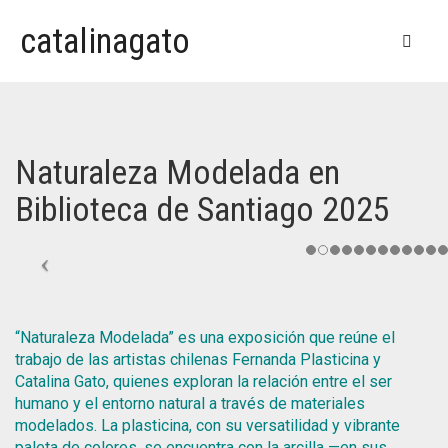
catalinagato
BÍO
OBRAS
Naturaleza Modelada en
EXPOSICIONES
CERÁMICA Y PORCELANA
Biblioteca de Santiago 2025
VIDEOS Y PRENSA
MINIATURAS Y DIORAMAS
NATURALEZA MODELADA, BIBLIOTECA DE SANTIAGO (2025)
TIENDA
MIXED MEDIA
ESCENAS CAT ASTRÓFICAS (2025)
ESCENAS CAT ASTRÓFICAS (2025)
MURALES
BOSQUE ADENTRO, ESPACIO 330 (2022)
CERÁMICAS Y PORCELANAS
EL GATO GIGANTE / THE GIANT CAT (2023)
“Naturaleza Modelada” es una exposición que reúne el
trabajo de las artistas chilenas Fernanda Plasticina y
PINTURA
PUERTAS ABIERTAS CASONA Y (2019)
DIORAMAS
EL REINO DE LA FRUTAS (2021)
UN TROZO DE CHILOÉ EN BARRIO YUNGAY
Catalina Gato, quienes exploran la relación entre el ser
#1129 (sin título)
Bío
humano y el entorno natural a través de materiales
Bosque Adentro, Espacio 330 (2022)
Carrito
MINIATURAS
CIERVO HERIDO (2016)
modelados. La plasticina, con su versatilidad y vibrante
Cerámica y Porcelana
Ciervo Herido (2016)
Contacto
paleta de colores, se encuentra con la arcilla —en sus