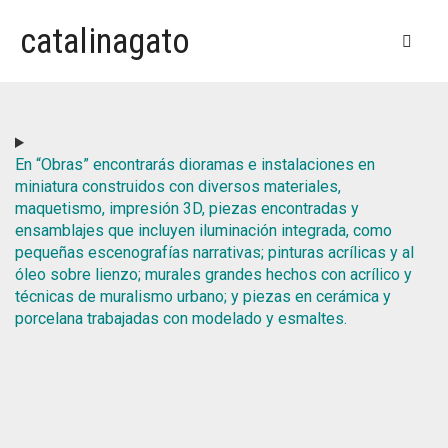
catalinagato
BÍO
OBRAS
En “Obras” encontrarás dioramas e instalaciones en
miniatura construidos con diversos materiales,
EXPOSICIONES
CERÁMICA Y PORCELANA
maquetismo, impresión 3D, piezas encontradas y
ensamblajes que incluyen iluminación integrada, como
VIDEOS Y PRENSA
MINIATURAS Y DIORAMAS
NATURALEZA MODELADA, BIBLIOTECA DE SANTIAGO (2025)
pequeñas escenografías narrativas; pinturas acrílicas y al
óleo sobre lienzo; murales grandes hechos con acrílico y
TIENDA
MIXED MEDIA
ESCENAS CAT ASTRÓFICAS (2025)
ESCENAS CAT ASTRÓFICAS (2025)
técnicas de muralismo urbano; y piezas en cerámica y
porcelana trabajadas con modelado y esmaltes.
MURALES
BOSQUE ADENTRO, ESPACIO 330 (2022)
CERÁMICAS Y PORCELANAS
EL GATO GIGANTE / THE GIANT CAT (2023)
PINTURA
PUERTAS ABIERTAS CASONA Y (2019)
DIORAMAS
EL REINO DE LA FRUTAS (2021)
UN TROZO DE CHILOÉ EN BARRIO YUNGAY
#1129 (sin título)
Bío
Bosque Adentro, Espacio 330 (2022)
Carrito
MINIATURAS
CIERVO HERIDO (2016)
Cerámica y Porcelana
Ciervo Herido (2016)
Contacto