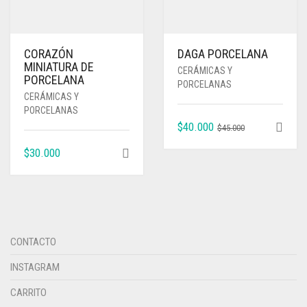
CORAZÓN
DAGA PORCELANA
MINIATURA DE
CERÁMICAS Y
PORCELANA
PORCELANAS
CERÁMICAS Y
PORCELANAS
EL
EL
$
40.000
$
45.000
PRECIO
PRECIO
$
30.000
ORIGINAL
ACTUAL
ERA:
ES:
$45.000.
$40.000.
CONTACTO
INSTAGRAM
CARRITO