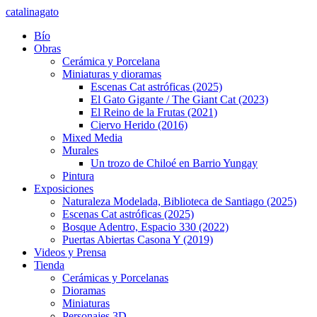
catalinagato
Bío
Obras
Cerámica y Porcelana
Miniaturas y dioramas
Escenas Cat astróficas (2025)
El Gato Gigante / The Giant Cat (2023)
El Reino de la Frutas (2021)
Ciervo Herido (2016)
Mixed Media
Murales
Un trozo de Chiloé en Barrio Yungay
Pintura
Exposiciones
Naturaleza Modelada, Biblioteca de Santiago (2025)
Escenas Cat astróficas (2025)
Bosque Adentro, Espacio 330 (2022)
Puertas Abiertas Casona Y (2019)
Videos y Prensa
Tienda
Cerámicas y Porcelanas
Dioramas
Miniaturas
Personajes 3D