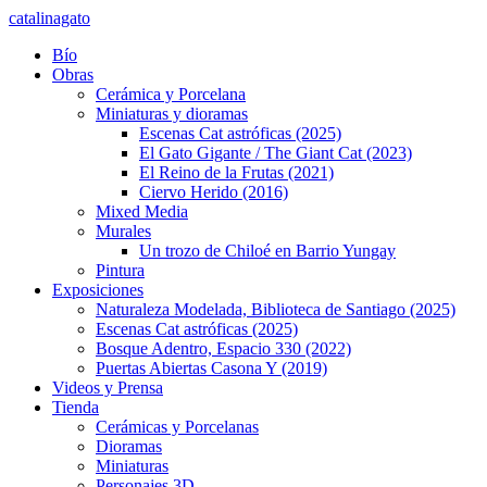
catalinagato
Bío
Obras
Cerámica y Porcelana
Miniaturas y dioramas
Escenas Cat astróficas (2025)
El Gato Gigante / The Giant Cat (2023)
El Reino de la Frutas (2021)
Ciervo Herido (2016)
Mixed Media
Murales
Un trozo de Chiloé en Barrio Yungay
Pintura
Exposiciones
Naturaleza Modelada, Biblioteca de Santiago (2025)
Escenas Cat astróficas (2025)
Bosque Adentro, Espacio 330 (2022)
Puertas Abiertas Casona Y (2019)
Videos y Prensa
Tienda
Cerámicas y Porcelanas
Dioramas
Miniaturas
Personajes 3D